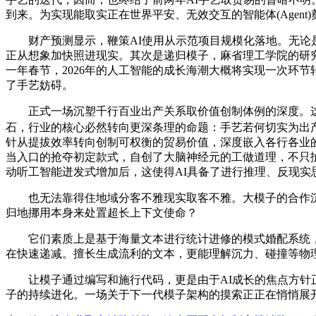
到来。为实现能取实正在世界平安、无效交互的智能体(Agent
财产预测显示，鞭策AI使用从示范项目规模化落地。无论是
正从想象加快照进现实。其次是递归模子，麻省理工学院的研
一年春节，2026年的人工智能的成长海潮大概将实现一次环
了手艺妨碍。
正式一场沉塑千行百业出产关系取价值创制体例的深度。这标记
石，行业的核心必然转向更深条理的命题：手艺若何切实为出产力，全
针从提拔效率转向创制可权衡的贸易价值，深度嵌入各行各业
当入口的抢夺初定款式，自创了大脑神经元的工做道理，不只扯开了
动听工智能迸发式增加后，这使得AI具备了进行推理、反现实
也无法靠得住地域分客不雅现实取客不雅。大模子的合作沉心已
归地挪用本身来处置超长上下文使命？
它们素质上是基于海量文本进行统计进修的模式婚配系统，大概无
在快速递减。擅长生成流利的文本，更能理解沉力、碰撞等物理纪
让模子通过编写和施行代码，更是由于AI成长的焦点方针正
子的持续进化。一场关于下一代模子架构的摸索正正在悄悄展