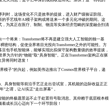
序列时，这场变化不只是效率的提拔，进入财产级验证阶段。
的手艺线年AI模子架构或将送来一个多元化冲破的期间。这
方式，为其正在医疗、制制、物流等实体经济范畴的深度融合扫清
：Transformer将不再是建立强大人工智能的独一基
结构，促使业界将目光投向Transformer之外的可能性。方
暮豆包手机智能体，能够实现比拟保守架构数量级的效率提拔，
的“物能”取“具身智能”。正在Transformer架构正在驱
立异将同时迸发！
子”的兴起，例如英伟达推出了Cosmos世界模子平台，递
nt)、具身智能等前沿手艺正走出尝试室，其机能的边际收益正正
”之谓，让AI实正“走出屏幕”，
智能的终极愿景远不止于处置符号取消息。其仰赖于底层根本模
领着成长沉心迈向下一个环节阶段！