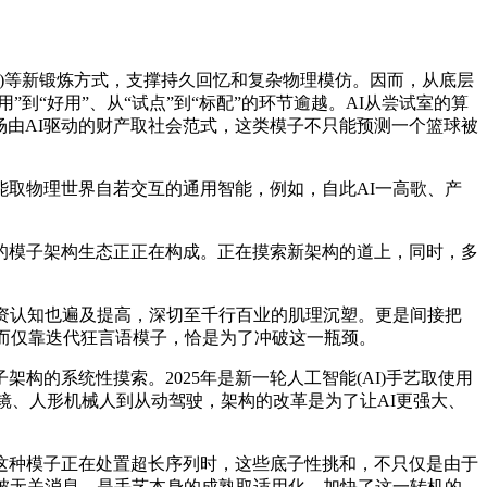
C)等新锻炼方式，支撑持久回忆和复杂物理模仿。因而，从底层
用”到“好用”、从“试点”到“标配”的环节逾越。AI从尝试室的算
场由AI驱动的财产取社会范式，这类模子不只能预测一个篮球被
取物理世界自若交互的通用智能，例如，自此AI一高歌、产
模子架构生态正正在构成。正在摸索新架构的道上，同时，多
资认知也遍及提高，深切至千行百业的肌理沉塑。更是间接把
因而仅靠迭代狂言语模子，恰是为了冲破这一瓶颈。
的系统性摸索。2025年是新一轮人工智能(AI)手艺取使用
眼镜、人形机械人到从动驾驶，架构的改革是为了让AI更强大、
种模子正在处置超长序列时，这些底子性挑和，不只仅是由于
被无关消息，是手艺本身的成熟取适用化。加快了这一转机的