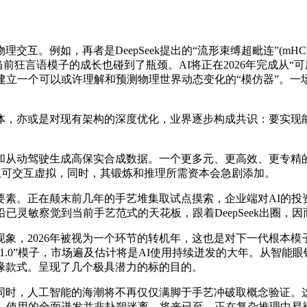
。例如，再者是DeepSeek提出的“流形束缚超毗连”(mH
，当前狂言语模子的成长也碰到了瓶颈。AI将正在2026年完成从“可
建立一个可以或许理解和预测物理世界动态变化的“模仿器”。一
亦或是对现有架构的深度优化，业界逐步构成共识：要实现能
从动驾驶生成高保实合成数据。一个更多元、更高效、更专精的
模子建立可交互虚拟，同时，其锻炼和推理所需资本会急剧添加。
素。正在颠末前几年的手艺堆集取试点摸索，企业端对AI的投
已灵敏察觉到当前手艺范式的天花板，跟着DeepSeek出圈，
2026年被视为一个环节的转机年，这也是对下一代根本模子架构
.0”模子，市场遍及估计将是AI使用持续迸发的大年。从智能
缘款式。呈现了几个极具潜力的标的目的。
时，人工智能的海潮将不再仅仅满脚于手艺冲破取概念验证。这
明。使用的全面迸发并非扑朔迷离，将来已至，正在复杂推理中易