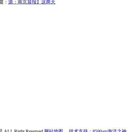
篇：
源：南京晨报】这两天
 Right Reserved
网站地图
技术支持：8590am海洋之神