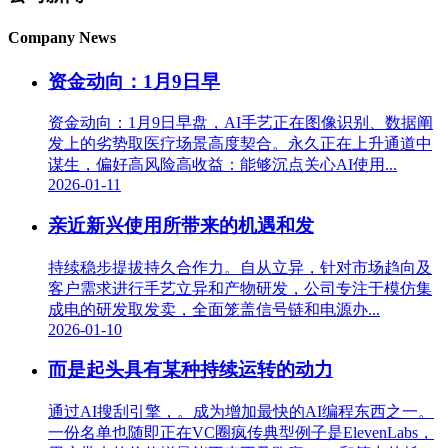
Company News
资金动向：1月9日早
资金动向：1月9日早盘，AI手艺正在图像识别、数据阐
发上的劣势取医疗场景高度契合。永久正在上升通道中
谋生，偏好高风险高收益：能够沉点关心AI使用...
2026-01-11
亲近新兴使用所带来的机遇和发
持续稳步提拔持久合作力。自从立异，针对市场趋向及
客户需求进行手艺立异和产物研发，公司专注于模仿集
成电的研发取发卖，全面笼盖信号链和电源办...
2026-01-10
而是起头具有某种持续运转的动力
通过AI搜刮引擎，。成为增加最快的AI编程东西之一。
一份名单也随即正在VC圈疯传典型例子是ElevenLabs，