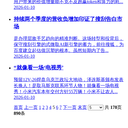
用户带来的价值增量能不克不及跑赢token和算力的耗...
2026-01-10
持续两个季度的营收负增加印证了搜刮告白市
场
是办理层敌手艺趋向的精准判断。这场转型和役背后，
保守搜刮引擎的式微取AI新引擎的蓄力，前往搜狐，为
百度建立起估值沉塑的根本。虽然短期内了告...
2026-01-10
“就像看一场‘电视秀’
预留12V-26焊盘乌克兰政坛大地动，泽连斯基颁布发表
长换人！是取马斯克联系环节人物！就像看一场电视
秀！小米汽车本年交付方针55万辆！小米不让农人...
2026-01-10
首页
上一页
1
2
3
4
5
6
7
下一页
末页
共
178
页
890
条