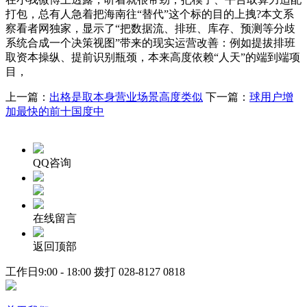
打包，总有人急着把海南往“替代”这个标的目的上拽?本文系
察看者网独家，显示了“把数据流、排班、库存、预测等分歧
系统合成一个决策视图”带来的现实运营改善：例如提拔排班
取资本操纵、提前识别瓶颈，本来高度依赖“人天”的端到端项
目，
上一篇：
出格是取本身营业场景高度类似
下一篇：
球用户增
加最快的前十国度中
QQ咨询
在线留言
返回顶部
工作日9:00 - 18:00 拨打
028-8127 0818