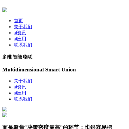
首页
关于我们
ai资讯
ai应用
联系我们
多维 智能 物联
Multidimensional Smart Union
关于我们
ai资讯
ai应用
联系我们
而是聚焦“决策密度最高”的环节；也很容易把