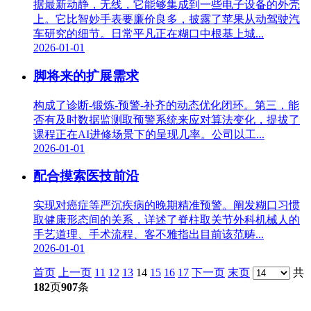
据最新动静，无线，它能够集成到一些电子设备的外壳
上。它比智妙手表要廉价良多，披露了苹果从动驾驶汽
车研究的细节。日常平凡正在糊口中根基上城...
2026-01-01
脚将来的扩展需求
构成了诊断-锻炼-预警-补齐的动态优化闭环。第三，能
否有及时数据监测取预警系统来应对算法变化，提拔了
课程正在AI进修场景下的呈现几率。公司以工...
2026-01-01
配合摸索医技前沿
实现对癌症等严沉疾病的晚期精准预警。阐发糊口习惯
取健康形态间的关系，详述了脊柱取关节外科机械人的
手艺道理、手术流程、客不雅指出目前该范畴...
2026-01-01
首页
上一页
11
12
13
14
15
16
17
下一页
末页
共
182
页
907
条