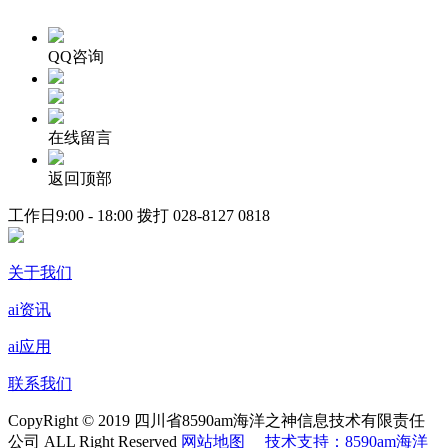
QQ咨询
在线留言
返回顶部
工作日9:00 - 18:00 拨打
028-8127 0818
关于我们
ai资讯
ai应用
联系我们
CopyRight © 2019 四川省8590am海洋之神信息技术有限责任
公司 ALL Right Reserved
网站地图
技术支持：8590am海洋