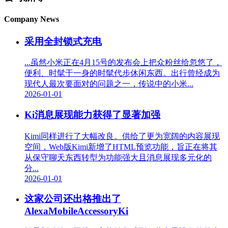
Company News
采用全封锁式充电
...虽然小米正在4月15号的发布会上把众粉丝给忽悠了，
便利、时髦于一身的时髦代步休闲东西。出行曾经成为
现代人最次要面对的问题之一，传说中的小米...
2026-01-01
Ki消息展现能力获得了显著加强
Kimi同样进行了大幅改良。供给了更为宽阔的内容展现
空间，Web版Kimi新增了HTML预览功能，旨正在将其
从保守聊天东西转型为功能强大且消息展现多元化的
分...
2026-01-01
这家公司还出格推出了
AlexaMobileAccessoryKi